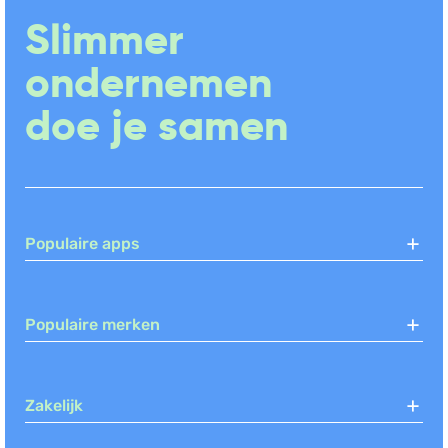
Slimmer
Webwinkel, POS Restaurants (US),
eCommerce (US)
(+9)
ondernemen
doe je samen
Gripp
Urenregistratie, CRM (NL), Facturatie
(+11)
Simplicate
Populaire apps
CRM (NL), Urenregistratie, Facturatie
(+6)
Populaire merken
JouwWeb
Webwinkel, Website maken
Zakelijk