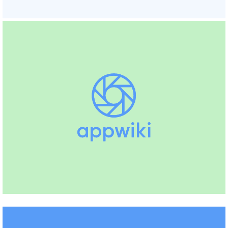
Payt B.V.
Debiteurenbeheer
Mollie
Payment Service Providers, Online
Payments (UK)
Teamleader
Facturatie, CRM (NL), Urenregistratie
(+9)
Outstanding24
Debiteurenbeheer
Shopify