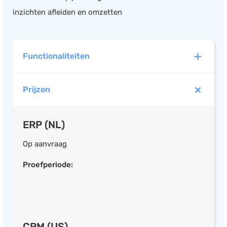
inzichten afleiden en omzetten
Functionaliteiten
Prijzen
ERP (NL)
Facturen opstellen
ERP (NL)
Offerte opstellen
Boekhouding
Op aanvraag
Urenregistratie
Proefperiode:
CRM systeem
Marketing
Kassasysteem
Projectmanagement
CRM (US)