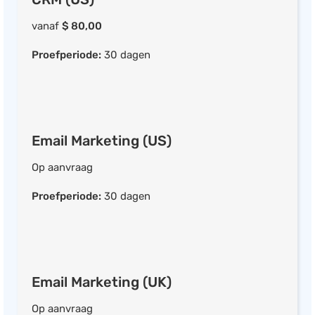
Voorraadbeheer
vanaf
$ 80,00
Workflowmanagement
Logistiek
Proefperiode:
30 dagen
Business Intelligence
Helpdesk
HRM
Salarisadministratie
Email Marketing (US)
Inkoop
Op aanvraag
Fiscaal
Proefperiode:
30 dagen
Intranet & portalen
Documentbeheer
Cursus- & eventmanagement
Agenda
Email Marketing (UK)
Urenregistratie
Verlof & verzuim
Op aanvraag