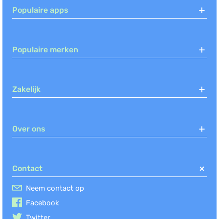
Populaire apps
Sympa
HRM, Verlof en verzuim,
Salarisadministratie
(+1)
Populaire merken
Payhawk
Expense Management (UK), Expense
Zakelijk
Management (US), Business Software
Deals (US)
(+3)
Over ons
Contact
Neem contact op
Facebook
Twitter