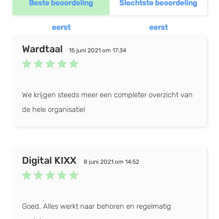
Beste beoordeling
Slechtste beoordeling
Chat
Wijs medewerkers taken toe
eerst
eerst
Deadlines Instelbaar per fase
Wardtaal
Medewerker(s) koppel(len) aan project
15 juni 2021 om 17:34
Documentatie / bijlage opslaan
To-do-lijst
We krijgen steeds meer een completer overzicht van
E-mail notificaties
de hele organisatie!
Gantt grafieken
Burndown chart
Digital KIXX
8 juni 2021 om 14:52
Goed. Alles werkt naar behoren en regelmatig