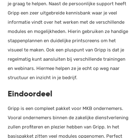
je graag te helpen. Naast de persoonlijke support heeft
Volledig in de cloud
Gripp een zeer uitgebreide kennisbank waar je veel
informatie vindt over het werken met de verschillende
Boekhouden
modules en mogelijkheden. Hierin gebruiken ze handige
stappenplannen en duidelijke printscreens om het
UBL ready
visueel te maken. Ook een pluspunt van Gripp is dat je
Mobiele app beschikbaar
regelmatig kunt aansluiten bij verschillende trainingen
BTW overzicht
en webinars. Hiermee helpen ze je echt op weg naar
Elektronische BTW aangifte
structuur en inzicht in je bedrijf.
BTW verlegd factureren
Facturen opstellen
Eindoordeel
Offerte opstellen
Betalingsherinnering opstellen
Gripp is een compleet pakket voor MKB ondernemers.
Debiteurenbeheer
Vooral ondernemers binnen de zakelijke dienstverlening
Inkoopfacturen inboeken
zullen profiteren en plezier hebben van Gripp. In het
Scan & herken
basispakket zitten veel modules opgenomen. Perfect