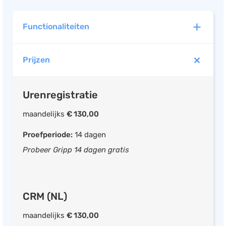
Functionaliteiten
Prijzen
Urenregistratie
Mobiele app beschikbaar
Urenregistratie
Facturen opstellen
Offerte opstellen
maandelijks
€ 130,00
Invoer uren uit agenda
Proefperiode:
14 dagen
Invoer uren met timer
Probeer Gripp 14 dagen gratis
Rittenregistratie mogelijk
Reiskosten registreren
Projecten aanmaken
CRM (NL)
Taak / activiteit aanmaken
maandelijks
€ 130,00
Rapportage per project