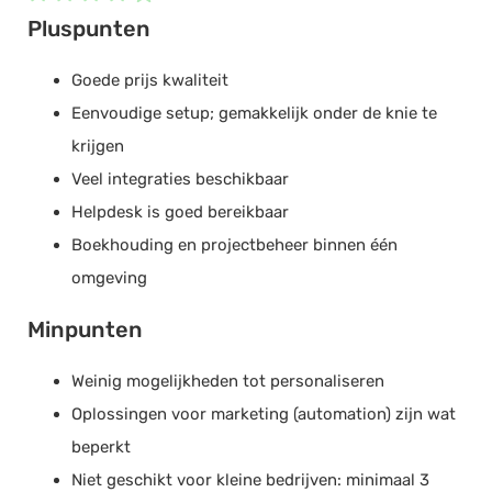
Business Software (NL)
BTW aangifte overzicht
Yuki
Pluspunten
Betalingsherinneringen
maandelijks
€ 130,00
Boekhouden
Boekhouding
Goede prijs kwaliteit
Proefperiode:
14 dagen
Urenregistratie
Eenvoudige setup; gemakkelijk onder de knie te
Bjorn Lunden
Probeer Gripp 14 dagen gratis
CRM systeem
krijgen
Boekhouden, Facturatie,
Urenregistratie
(+5)
Veel integraties beschikbaar
Helpdesk is goed bereikbaar
Projectmanagement
Sales
Boekhouding en projectbeheer binnen één
SnelStart
maandelijks
€ 130,00
Mobiele app beschikbaar
Boekhouden, Facturatie, Kassa
(+8)
omgeving
Facturen opstellen
Proefperiode:
14 dagen
Minpunten
Offerte opstellen
Payt B.V.
Uren bijhouden
Debiteurenbeheer
Weinig mogelijkheden tot personaliseren
Chat
Oplossingen voor marketing (automation) zijn wat
Boekhouding
Workflowmanagement
MUIS Software
beperkt
Rittenregistratie
Boekhouden
Niet geschikt voor kleine bedrijven: minimaal 3
maandelijks
€ 130,00