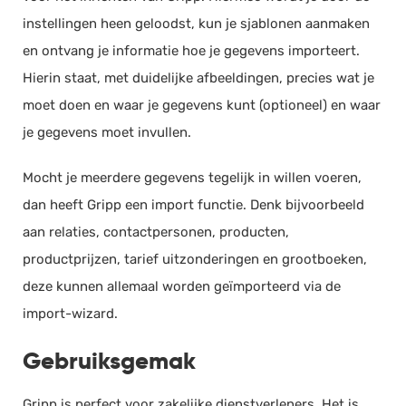
Mailchimp
Resources per fase
instellingen heen geloodst, kun je sjablonen aanmaken
Email Marketing (US), Social Media
Projecttemplates
Management (US), Social Media
en ontvang je informatie hoe je gegevens importeert.
Management (UK)
(+3)
Hierin staat, met duidelijke afbeeldingen, precies wat je
Offerte
moet doen en waar je gegevens kunt (optioneel) en waar
Gmail
je gegevens moet invullen.
Mobiele app beschikbaar
Offerte omzetten in factuur
Mocht je meerdere gegevens tegelijk in willen voeren,
Google Drive
Online offertes accepteren
dan heeft Gripp een import functie. Denk bijvoorbeeld
E-mail notificaties
aan relaties, contactpersonen, producten,
Microsoft Power BI
Prijsopties
productprijzen, tarief uitzonderingen en grootboeken,
E-mail templates
deze kunnen allemaal worden geïmporteerd via de
Bijlage meesturen
TimeMate
import-wizard.
Urenregistratie, Werkbonnen,
Rittenregistratie
Gebruiksgemak
Planning
Gripp is perfect voor zakelijke dienstverleners. Het is
Mobiele app beschikbaar