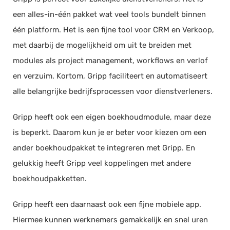
een alles-in-één pakket wat veel tools bundelt binnen
Facturatie
één platform. Het is een fijne tool voor CRM en Verkoop,
Urenregistratie
met daarbij de mogelijkheid om uit te breiden met
Rittenregistratie
modules als project management, workflows en verlof
CRM systeem
en verzuim. Kortom, Gripp faciliteert en automatiseert
Samenwerken met klant
alle belangrijke bedrijfsprocessen voor dienstverleners.
Samenwerken met freelancers
Verlofregistratie
Gripp heeft ook een eigen boekhoudmodule, maar deze
is beperkt. Daarom kun je er beter voor kiezen om een
ERP (NL)
ander boekhoudpakket te integreren met Gripp. En
gelukkig heeft Gripp veel koppelingen met andere
Facturen opstellen
boekhoudpakketten.
Offerte opstellen
Boekhouding
Gripp heeft een daarnaast ook een fijne mobiele app.
Facturatie
Hiermee kunnen werknemers gemakkelijk en snel uren
Urenregistratie