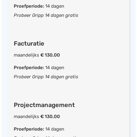
Rapportage per klant
Proefperiode:
14 dagen
Rapportage per activiteit
Probeer Gripp 14 dagen gratis
Rapportage per gebruiker
Boekhouding
CRM systeem
Facturatie
Projectmanagement
maandelijks
€ 130,00
Proefperiode:
14 dagen
CRM (NL)
Probeer Gripp 14 dagen gratis
Mobiele app beschikbaar
Facturen opstellen
Projectmanagement
Offerte opstellen
Contactmomenten vastleggen
maandelijks
€ 130,00
Accountmanager koppelen
Proefperiode:
14 dagen
Relaties categoriseren