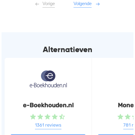
Vorige
Volgende
Alternatieven
e-Boekhouden.nl
Mone
1361 reviews
781 r