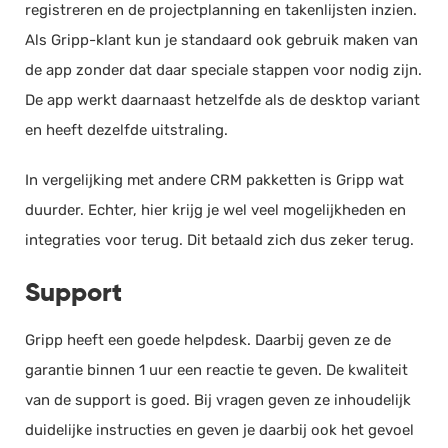
registreren en de projectplanning en takenlijsten inzien.
Rittenregistratie
Als Gripp-klant kun je standaard ook gebruik maken van
CRM systeem
de app zonder dat daar speciale stappen voor nodig zijn.
Projectmanagement
De app werkt daarnaast hetzelfde als de desktop variant
Business Intelligence
en heeft dezelfde uitstraling.
Helpdesk
Declaraties
In vergelijking met andere CRM pakketten is Gripp wat
HRM
duurder. Echter, hier krijg je wel veel mogelijkheden en
Inkoop
integraties voor terug. Dit betaald zich dus zeker terug.
Fiscaal
Support
Documentbeheer
Agenda
Gripp heeft een goede helpdesk. Daarbij geven ze de
Verlof & verzuim
garantie binnen 1 uur een reactie te geven. De kwaliteit
CRM
van de support is goed. Bij vragen geven ze inhoudelijk
Personeelsdossier
duidelijke instructies en geven je daarbij ook het gevoel
Ordermanagement