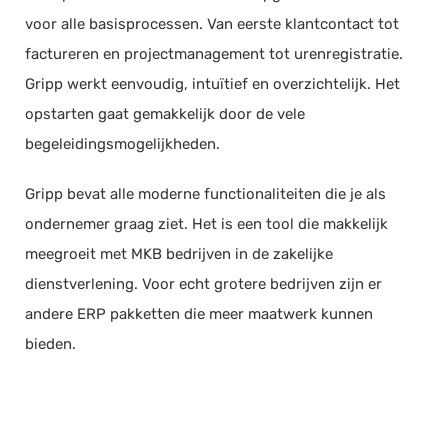
Bankkoppeling
voor alle basisprocessen. Van eerste klantcontact tot
Urenregistratie
factureren en projectmanagement tot urenregistratie.
CRM systeem
Gripp werkt eenvoudig, intuïtief en overzichtelijk. Het
Projectmanagement
opstarten gaat gemakkelijk door de vele
begeleidingsmogelijkheden.
Sales
Gripp bevat alle moderne functionaliteiten die je als
ondernemer graag ziet. Het is een tool die makkelijk
Mobiele app beschikbaar
meegroeit met MKB bedrijven in de zakelijke
Facturen opstellen
dienstverlening. Voor echt grotere bedrijven zijn er
Offerte opstellen
andere ERP pakketten die meer maatwerk kunnen
Contactmomenten vastleggen
bieden.
Accountmanager koppelen
Relaties categoriseren
Agenda in software
Takenlijsten maken