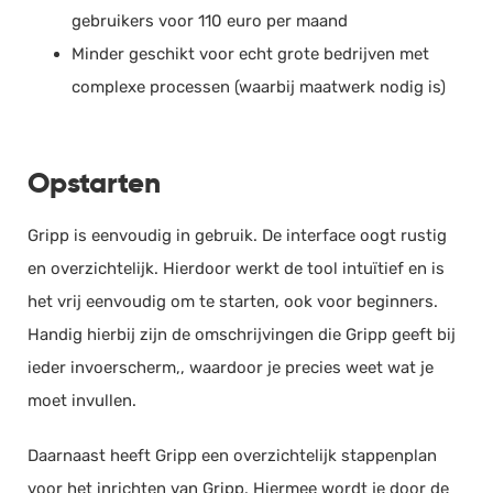
CRM systeem
gebruikers voor 110 euro per maand
Projecten indelen in fases
Proefperiode:
14 dagen
Reeleezee
Minder geschikt voor echt grote bedrijven met
Taken per project of fase
14 dagen gratis proberen, geen creditcard nodig
Boekhouden, Facturatie,
complexe processen (waarbij maatwerk nodig is)
Urenregistratie
(+4)
Wijs medewerkers taken toe
Deadlines Instelbaar per fase
Medewerker(s) koppel(len) aan project
Mollie
Opstarten
Payment Service Providers, Online
Documentatie / bijlage opslaan
Payments (UK)
Gripp is eenvoudig in gebruik. De interface oogt rustig
Instelbare budgetten per fase
en overzichtelijk. Hierdoor werkt de tool intuïtief en is
Nacalculatie
Jira
het vrij eenvoudig om te starten, ook voor beginners.
To-do-lijst
Project Management (US), Project
Handig hierbij zijn de omschrijvingen die Gripp geeft bij
E-mail notificaties
Management (UK), Projectmanagement
ieder invoerscherm,, waardoor je precies weet wat je
Gantt grafieken
moet invullen.
Burndown chart
Microsoft Excel
Forecasting
Daarnaast heeft Gripp een overzichtelijk stappenplan
Workflows instellen
voor het inrichten van Gripp. Hiermee wordt je door de