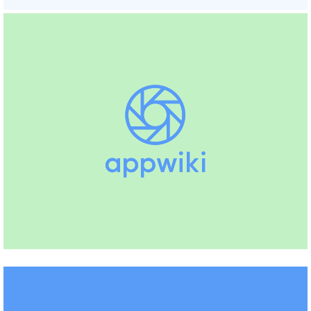
Yuki
Boekhouden
Informer
Boekhouden, Facturatie
Exact
Boekhouden, Facturatie,
Urenregistratie
(+25)