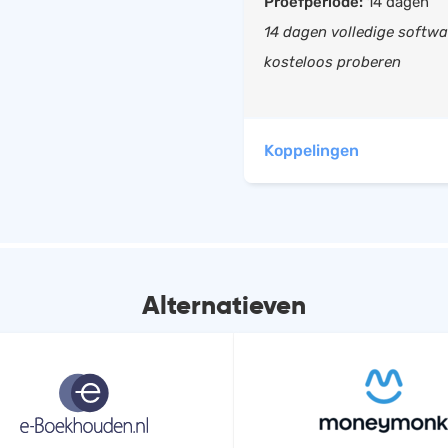
Proefperiode:
14 dagen
14 dagen volledige softwa
kosteloos proberen
Koppelingen
Basecone NV heeft automa
Alternatieven
Exa
Boekh
Twin
Boekh