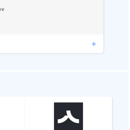
re
tische koppelingen met de volgende software:
ct
ouden, Facturatie, Urenregistratie
(+25)
field
ouden, Debiteurenbeheer, Facturatie
(+1)