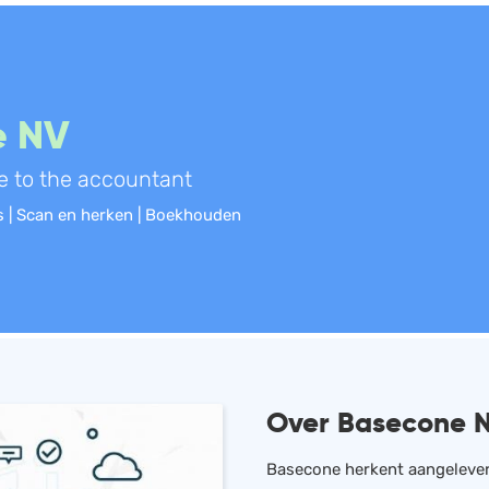
e NV
e to the accountant
es | Scan en herken | Boekhouden
Over Basecone 
Basecone herkent aangelever