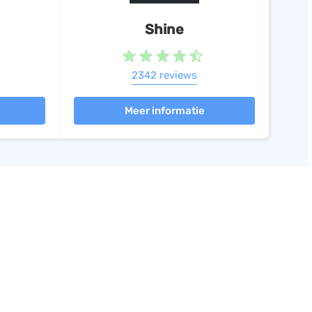
counting
Shine
ouden, Facturatie, Urenregistratie
(+4)
2342 reviews
ountancy- & Software Gemak
ouden, ERP (NL), Facturatie
(+5)
Meer informatie
w7
egistratie, Projectmanagement
base
NL)