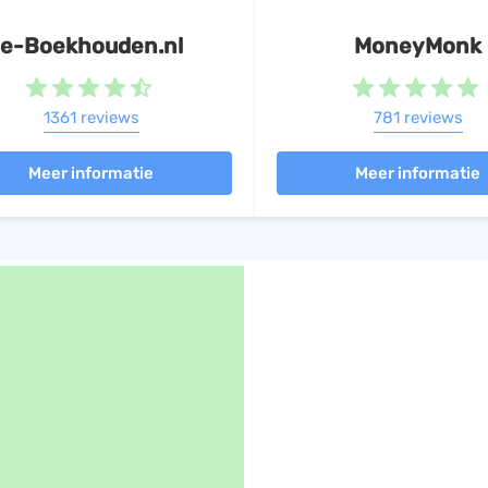
eAc
e-Boekhouden.nl
MoneyMonk
Boekh
1361 reviews
781 reviews
Acc
Boekh
Meer informatie
Meer informatie
Bou
Urenr
New
ERP (