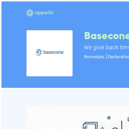
Basecon
We give back tim
Bonnetjes | Declarati