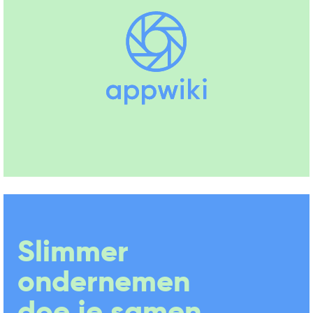
Exact
Boekhouden, Facturatie,
Urenregistratie
(+25)
Moneybird
Boekhouden, Facturatie, Offerte
(+2)
Slimmer
ondernemen
doe je samen